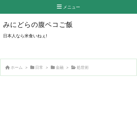
メニュー
みにどらの腹ペコご飯
日本人なら米食いねぇ!
ホーム
>
日常
>
金融
>
処世術