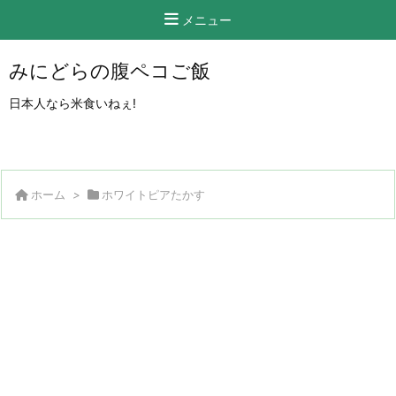
メニュー
みにどらの腹ペコご飯
日本人なら米食いねぇ!
ホーム
>
ホワイトピアたかす