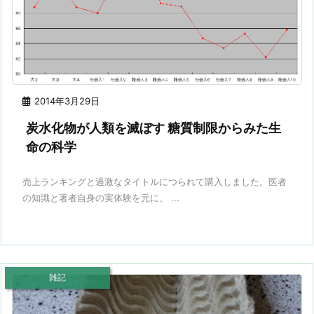
2014年3月29日
炭水化物が人類を滅ぼす 糖質制限からみた生
命の科学
売上ランキングと過激なタイトルにつられて購入しました。医者
の知識と著者自身の実体験を元に、 ...
雑記