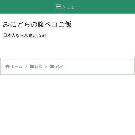
メニュー
みにどらの腹ペコご飯
日本人なら米食いねぇ!
ホーム
>
日常
>
雑記