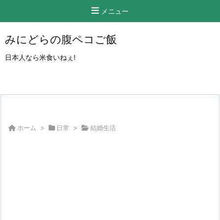
メニュー
みにどらの腹ペコご飯
日本人なら米食いねぇ!
ホーム
>
日常
>
結婚生活