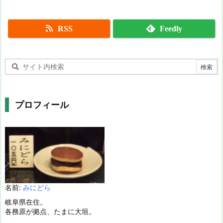
RSS
Feedly
プロフィール
名前:
みにどら
岐阜県在住。
各務原が拠点、たまに大垣。