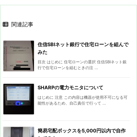
関連記事
住信SBIネット銀行で住宅ローンを組んで
みた
目次 はじめに 住宅ローンの選択 住信SBIネット銀
行で住宅ローンを組むときの注 ...
SHARPの電力モニタについて
はじめに 注意 この内容は機器が使用不可になる可
能性があるため、自己責任で行って ...
簡易宅配ボックスを5,000円以内で自作