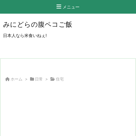
メニュー
みにどらの腹ペコご飯
日本人なら米食いねぇ!
ホーム
>
日常
>
住宅