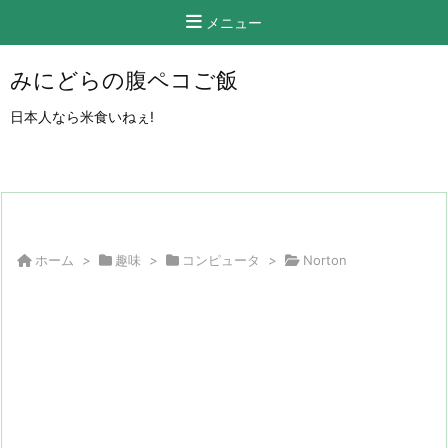
メニュー
みにどらの腹ペコご飯
日本人なら米食いねぇ!
ホーム
>
趣味
>
コンピュータ
>
Norton