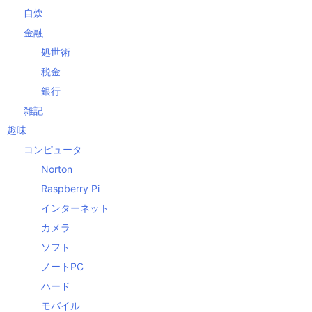
自炊
金融
処世術
税金
銀行
雑記
趣味
コンピュータ
Norton
Raspberry Pi
インターネット
カメラ
ソフト
ノートPC
ハード
モバイル