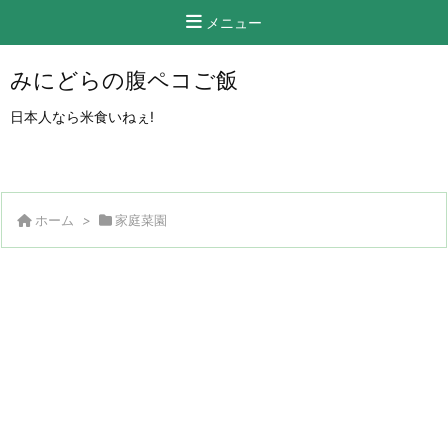
メニュー
みにどらの腹ペコご飯
日本人なら米食いねぇ!
ホーム
>
家庭菜園