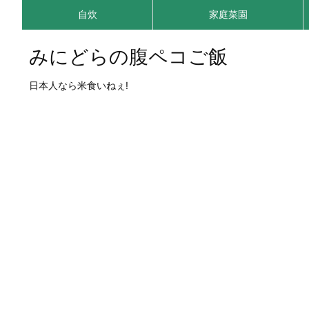
自炊
家庭菜園
みにどらの腹ペコご飯
日本人なら米食いねぇ!