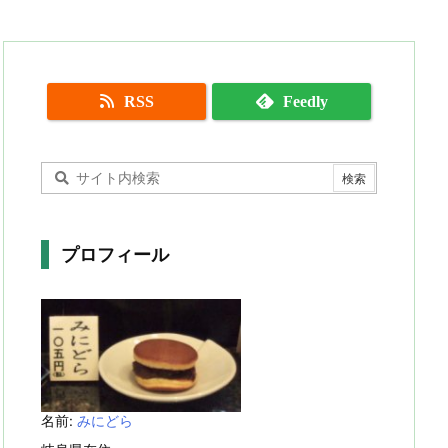
RSS
Feedly
プロフィール
名前:
みにどら