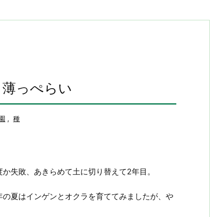
り薄っぺらい
園
,
種
度か失敗、あきらめて土に切り替えて2年目。
年の夏はインゲンとオクラを育ててみましたが、や