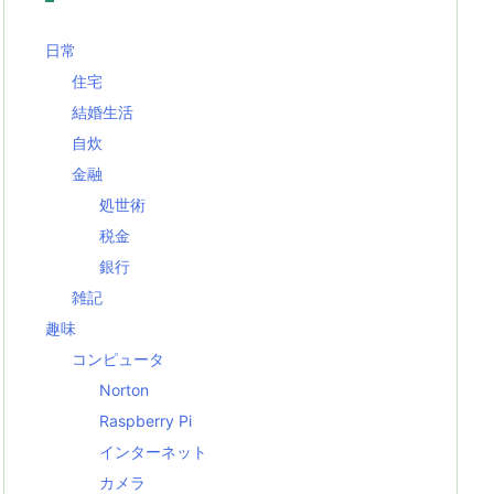
日常
住宅
結婚生活
自炊
金融
処世術
税金
銀行
雑記
趣味
コンピュータ
Norton
Raspberry Pi
インターネット
カメラ