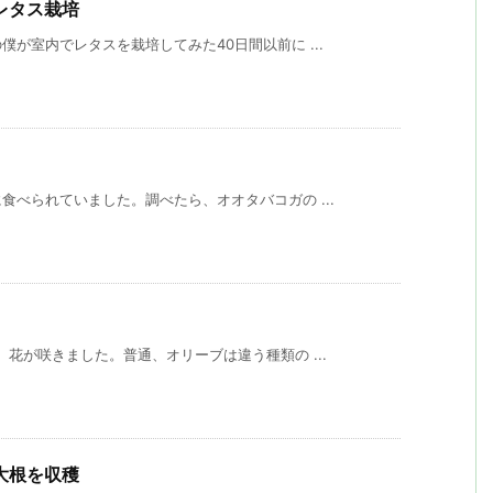
レタス栽培
が室内でレタスを栽培してみた40日間以前に ...
べられていました。調べたら、オオタバコガの ...
花が咲きました。普通、オリーブは違う種類の ...
大根を収穫