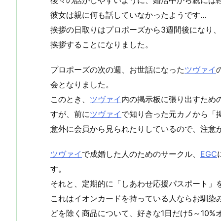
彼女は親に何も話していなかったようです…
挨拶の日取りはプロポーズから3週間後になり
挨拶することになりました。
プロポーズの次の週、お世話になった
ツヴァイ
会となりました。
このとき、
ツヴァイ
内の掲示板に張り出すため
すが、前に
ツヴァイ
で知り合った元カノから「
意外に会員から見られたりしているので、注意
ツヴァイ
で成婚した人のためのサークル、
EGC
す。
それと、定期的に「しあわせ応援パスポート」
これはイオンカードを持っている人ならお馴染
どを除く商品について、好きな1日だけ5～10