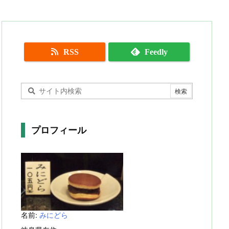
RSS
Feedly
プロフィール
名前:
みにどら