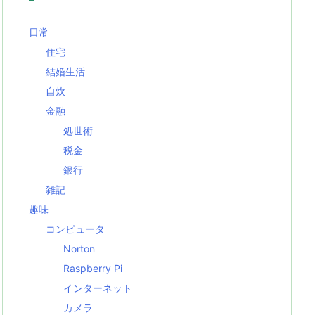
日常
住宅
結婚生活
自炊
金融
処世術
税金
銀行
雑記
趣味
コンピュータ
Norton
Raspberry Pi
インターネット
カメラ