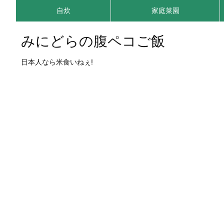
自炊
家庭菜園
みにどらの腹ペコご飯
日本人なら米食いねぇ!