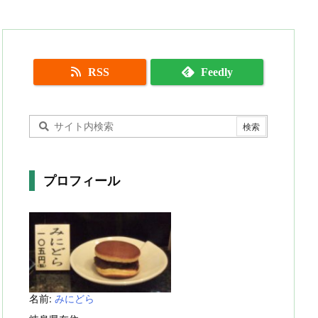
RSS
Feedly
プロフィール
名前:
みにどら