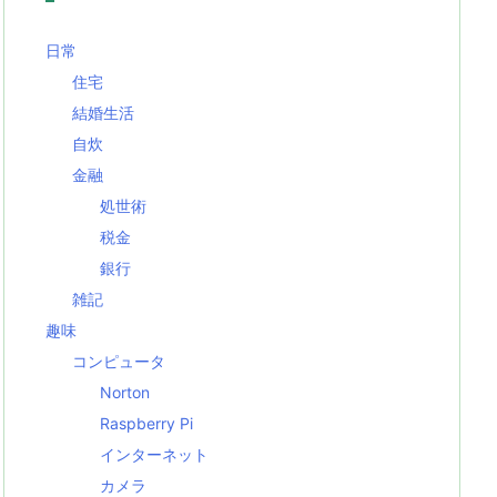
日常
住宅
結婚生活
自炊
金融
処世術
税金
銀行
雑記
趣味
コンピュータ
Norton
Raspberry Pi
インターネット
カメラ