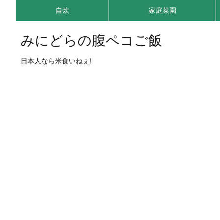
自炊
家庭菜園
みにどらの腹ペコご飯
日本人なら米食いねぇ!