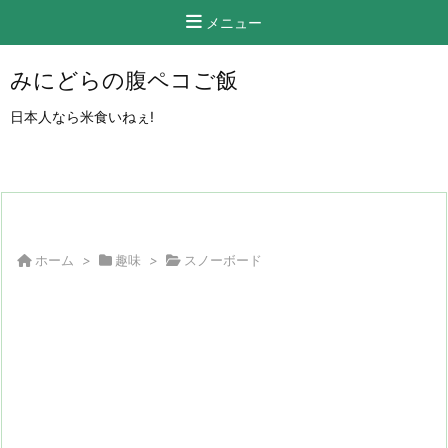
メニュー
みにどらの腹ペコご飯
日本人なら米食いねぇ!
ホーム
>
趣味
>
スノーボード