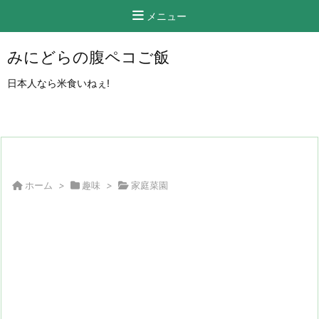
メニュー
みにどらの腹ペコご飯
日本人なら米食いねぇ!
ホーム
>
趣味
>
家庭菜園