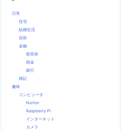
日常
住宅
結婚生活
自炊
金融
処世術
税金
銀行
雑記
趣味
コンピュータ
Norton
Raspberry Pi
インターネット
カメラ