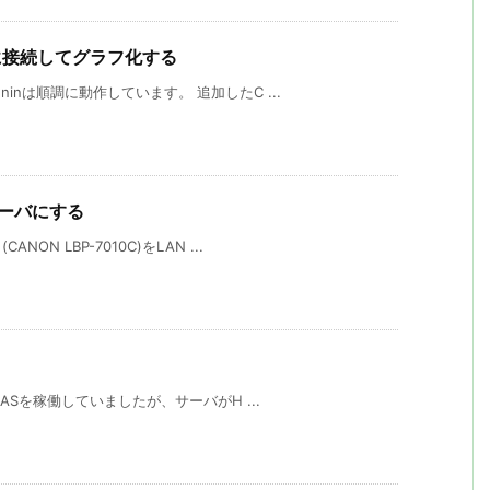
v2)に接続してグラフ化する
inは順調に動作しています。 追加したC ...
スサーバにする
N LBP-7010C)をLAN ...
NASを稼働していましたが、サーバがH ...