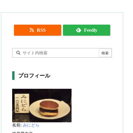
RSS
Feedly
プロフィール
名前:
みにどら