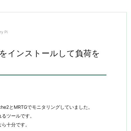
y Pi
muninをインストールして負荷を
he2とMRTGでモニタリングしていました。
れるツールです。
なら十分です。