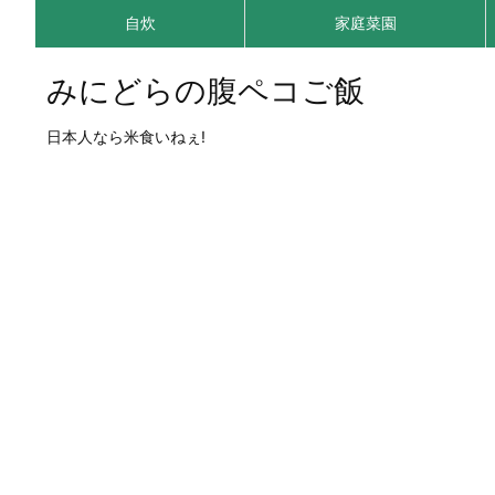
自炊
家庭菜園
みにどらの腹ペコご飯
日本人なら米食いねぇ!