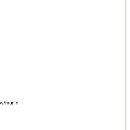
。
ww/munin