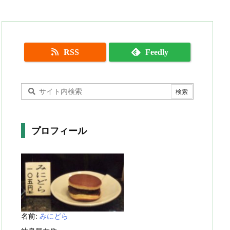
RSS
Feedly
プロフィール
名前:
みにどら