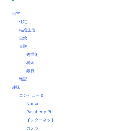
日常
住宅
結婚生活
自炊
金融
処世術
税金
銀行
雑記
趣味
コンピュータ
Norton
Raspberry Pi
インターネット
カメラ