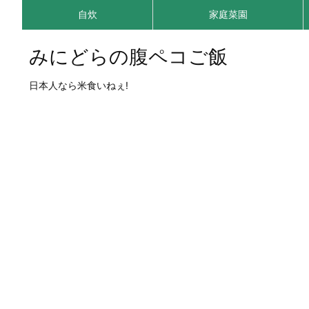
自炊
家庭菜園
みにどらの腹ペコご飯
日本人なら米食いねぇ!